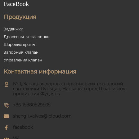
FaceBook
Продукция
Задвижки
Дроссельные заслонки
Шаровые краны
Запорный клапан
Управления клапан
Контактная информация
№ 1, Западная дорога, парк высоких технологий
сантехники Луньцан, Наньань, город Цюаньчжоу,
провинция Фуцзянь
+86 15880829505
shengli.valves@icloud.com
facebook
VK