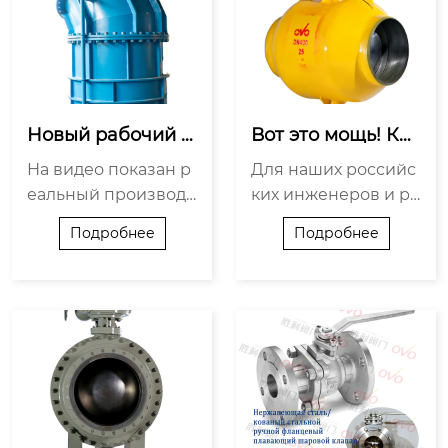
Новый рабочий г
Вот это мощь! Как 
од начат! Произв
обрабатывают ги
На видео показан р
Для наших российс
одство клапанов
гантскую задвиж
еальный производс
ких инженеров и ра
 в полном ходе
ку DN1600!
твенный процесс:
бочих — это обычн
Подробнее
Подробнее
сварка корпусов кл
ый день! 🇷🇺 Корп
апанов, порошково
ус эксцентрикового
е покрытие, точная
полусферического
механическая обра
клапана DN1600 —
ботка. https://cdn.cn
будущий «гигант», к
yandex.com/1972ovo/
оторый будет держ
uploads/back-to-wor
ать огромное давле
k，开工...
ние в магистрал...