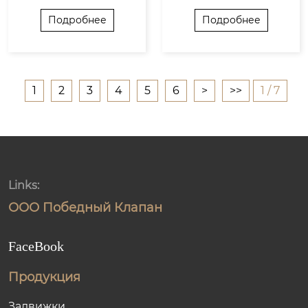
чками!
ые оборудование 
ткими бабочками! У
ds/9.2俄-阀门生产车间
скрыто в произво
Подробнее
Подробнее
стойчивы к морозу
藏着哪些重量级设备.m
дственном цехе к
и высокому давлен
p4
лапанов
ию, структура крепк
а, как стены Кремля,
1
2
3
4
5
6
>
>>
1 / 7
управление потоко
м точное — «куда ве
дёшь, туда и стреля
ешь». В промыш...
Links:
ООО Победный Клапан
FaceBook
Продукция
Задвижки