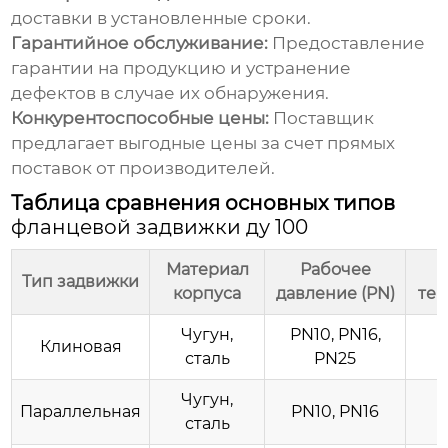
доставки в установленные сроки.
Гарантийное обслуживание:
Предоставление
гарантии на продукцию и устранение
дефектов в случае их обнаружения.
Конкурентоспособные цены:
Поставщик
предлагает выгодные цены за счет прямых
поставок от производителей.
Таблица сравнения основных типов
фланцевой задвижки ду 100
Материал
Рабочее
Р
Тип задвижки
корпуса
давление (PN)
тем
Чугун,
PN10, PN16,
-
Клиновая
сталь
PN25
Чугун,
-
Параллельная
PN10, PN16
сталь