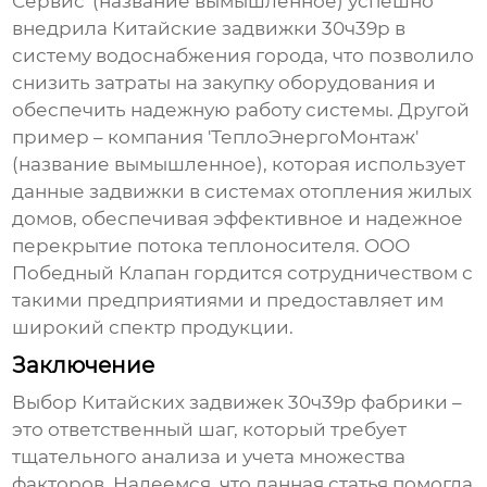
Сервис' (название вымышленное) успешно
внедрила
Китайские задвижки 30ч39р
в
систему водоснабжения города, что позволило
снизить затраты на закупку оборудования и
обеспечить надежную работу системы. Другой
пример – компания 'ТеплоЭнергоМонтаж'
(название вымышленное), которая использует
данные задвижки в системах отопления жилых
домов, обеспечивая эффективное и надежное
перекрытие потока теплоносителя.
ООО
Победный Клапан
гордится сотрудничеством с
такими предприятиями и предоставляет им
широкий спектр продукции.
Заключение
Выбор
Китайских задвижек 30ч39р фабрики
–
это ответственный шаг, который требует
тщательного анализа и учета множества
факторов. Надеемся, что данная статья помогла