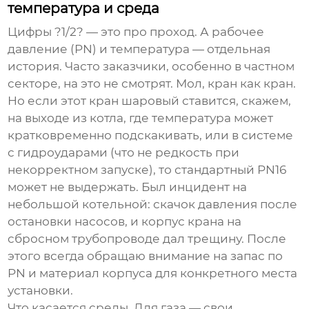
температура и среда
Цифры ?1/2? — это про проход. А рабочее
давление (PN) и температура — отдельная
история. Часто заказчики, особенно в частном
секторе, на это не смотрят. Мол, кран как кран.
Но если этот
кран шаровый
ставится, скажем,
на выходе из котла, где температура может
кратковременно подскакивать, или в системе
с гидроударами (что не редкость при
некорректном запуске), то стандартный PN16
может не выдержать. Был инцидент на
небольшой котельной: скачок давления после
остановки насосов, и корпус крана на
сбросном трубопроводе дал трещину. После
этого всегда обращаю внимание на запас по
PN и материал корпуса для конкретного места
установки.
Что касается среды. Для газа — свои