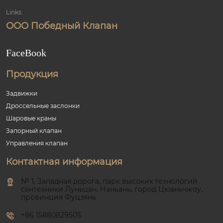
Links:
ООО Победный Клапан
FaceBook
Продукция
Задвижки
Дроссельные заслонки
Шаровые краны
Запорный клапан
Управления клапан
Контактная информация
№ 1, Западная дорога, парк высоких технологий
сантехники Луньцан, Наньань, город Цюаньчжоу,
провинция Фуцзянь
+86 15880829505