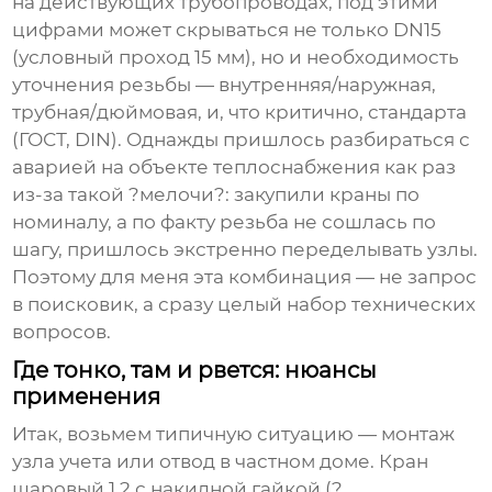
на действующих трубопроводах, под этими
цифрами может скрываться не только DN15
(условный проход 15 мм), но и необходимость
уточнения резьбы — внутренняя/наружная,
трубная/дюймовая, и, что критично, стандарта
(ГОСТ, DIN). Однажды пришлось разбираться с
аварией на объекте теплоснабжения как раз
из-за такой ?мелочи?: закупили краны по
номиналу, а по факту резьба не сошлась по
шагу, пришлось экстренно переделывать узлы.
Поэтому для меня эта комбинация — не запрос
в поисковик, а сразу целый набор технических
вопросов.
Где тонко, там и рвется: нюансы
применения
Итак, возьмем типичную ситуацию — монтаж
узла учета или отвод в частном доме.
Кран
шаровый 1 2
с накидной гайкой (?