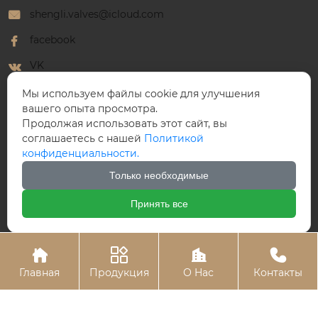
shengli.valves@icloud.com
facebook
VK
WhatsApp
Мы используем файлы cookie для улучшения
вашего опыта просмотра.
Продолжая использовать этот сайт, вы
соглашаетесь с нашей
Политикой
конфиденциальности.
ООО Победный Клапан
Только необходимые
Принять все




Главная
Продукция
О Hас
Контакты