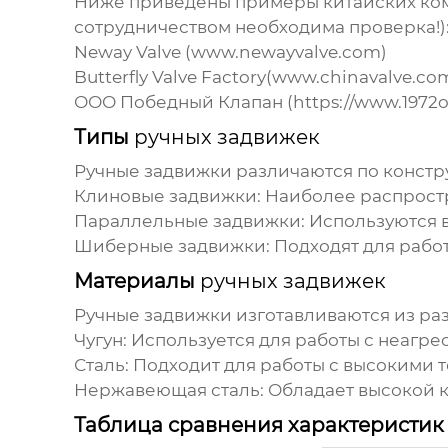
Ниже приведены примеры китайских ко
сотрудничеством необходима проверка!)
Neway Valve (www.newayvalve.com)
Butterfly Valve Factory(www.chinavalve.co
ООО Победный Клапан (https://www.1972ov
Типы
ручных задвижек
Ручные задвижки
различаются по констр
Клиновые задвижки:
Наиболее распростр
Параллельные задвижки:
Используются в
Шиберные задвижки:
Подходят для рабо
Материалы
ручных задвижек
Ручные задвижки
изготавливаются из ра
Чугун:
Используется для работы с неагр
Сталь:
Подходит для работы с высокими 
Нержавеющая сталь:
Обладает высокой к
Таблица сравнения характеристи