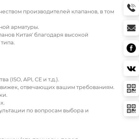
еством производителей клапанов, в том
ной арматуры.
панов Китая' благодаря высокой
типа.
ISO, API, CE и т.д.).
движек
, отвечающих вашим требованиям.
ки.
х.
ультации по вопросам выбора и