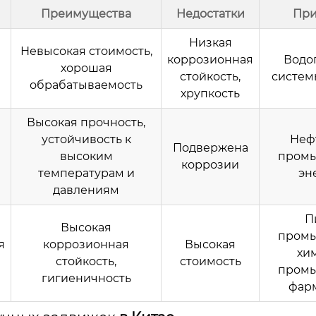
Преимущества
Недостатки
Пр
Низкая
Невысокая стоимость,
коррозионная
Водо
хорошая
стойкость,
систем
обрабатываемость
хрупкость
Высокая прочность,
устойчивость к
Неф
Подвержена
высоким
промы
коррозии
температурам и
эн
давлениям
П
Высокая
промы
я
коррозионная
Высокая
хи
стойкость,
стоимость
промы
гигиеничность
фар