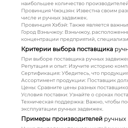
наибольшее количество производителе
Провинция Чжэцзян:
Известна своим раз
числе и
ручных задвижек
.
Провинция Хэбэй:
Также является важны
Город Вэньчжоу:
Вэньчжоу, расположенный
концентрации предприятий, специализи
Критерии выбора поставщика
руч
При выборе поставщика
ручных задвиже
Репутация и опыт:
Изучите историю компа
Сертификация:
Убедитесь, что продукция 
Ассортимент продукции:
Поставщик дол
Цены:
Сравните цены разных поставщиков
Условия поставки:
Узнайте о сроках поста
Техническая поддержка:
Важно, чтобы по
эксплуатации
ручных задвижек
.
Примеры производителей
ручных