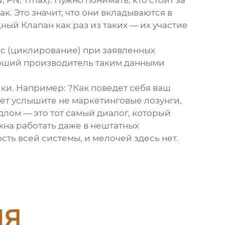
 PN, Tmax). Нужно понимать, кто стоит за
. Это значит, что они вкладываются в
ный Клапан
как раз из таких — их участие
рс (циклирование) при заявленных
ороший производитель таким данными
ки. Например: ?Как поведет себя ваш
вет услышите не маркетинговые лозунги,
лом — это тот самый диалог, который
жна работать даже в нештатных
сть всей системы, и мелочей здесь нет.
ия