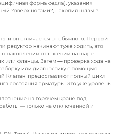
ецифичная форма седла), указания
нный ?вверх ногами?, накопил шлам в
ь, и он отличается от обычного. Первый
и редуктор начинают туже ходить, это
и о накоплении отложений на шаре.
к или фланцы. Затем — проверка хода на
разборку или диагностику с помощью
й Клапан
, предоставляют полный цикл
га состояния арматуры. Это уже уровень
плотнение на горячем кране под
работы — только на отключенной и