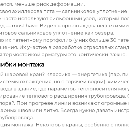
ается, меньше риск деформации.
 своя ахиллесова пята — сальниковое уплотнение
ь часто используют сильфонный узел, который по
ред — must have. Видел в проектах для нефтехимии
товое сальниковое уплотнение как резерв.
 по их патентному портфолио (у них больше 30 пате
ения. Их участие в разработке отраслевых станд
ля термостойкой арматуры это критически важно.
шибки монтажа
й шаровой кран
? Классика — энергетика (пар, п
системы охлаждения, но с горячей водой), химич
вода в здание, где параметры теплоносителя мог
ирование теплового расширения трубопровода. Ст
пора?. При прогреве линии возникают огромные н
варных швов или литья. Всегда нужно давать ин
рубопровода.
ция монтажа. Некоторые краны, особенно с полн