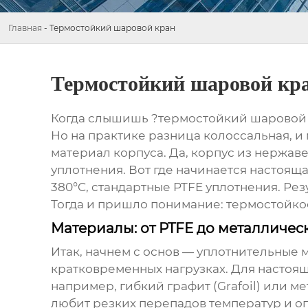
Главная
-
Термостойкий шаровой кран
Термостойкий шаровой кр
Когда слышишь ?термостойкий шаровой кр
Но на практике разница колоссальная, и 
материал корпуса. Да, корпус из нержаве
уплотнения. Вот где начинается настояща
380°C, стандартные PTFE уплотнения. Ре
Тогда и пришло понимание: термостойкос
Материалы: от PTFE до металличес
Итак, начнем с основ — уплотнительные 
кратковременных нагрузках. Для настоя
например, гибкий графит (Grafoil) или м
любит резких перепадов температур и о