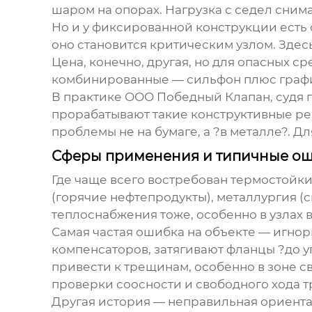
шаром на опорах. Нагрузка с седел сним
Но и у фиксированной конструкции есть
оно становится критическим узлом. Здес
Цена, конечно, другая, но для опасных с
комбинированные — сильфон плюс графи
В практике
ООО Победный Клапан
, судя
прорабатывают такие конструктивные реш
проблемы не на бумаге, а ?в металле?. Д
Сферы применения и типичные о
Где чаще всего востребован
термостойки
(горячие нефтепродукты), металлургия (
теплоснабжения тоже, особенно в узлах в
Самая частая ошибка на объекте — игнор
компенсаторов, затягивают фланцы ?до у
привести к трещинам, особенно в зоне с
проверки соосности и свободного хода т
Другая история — неправильная ориента