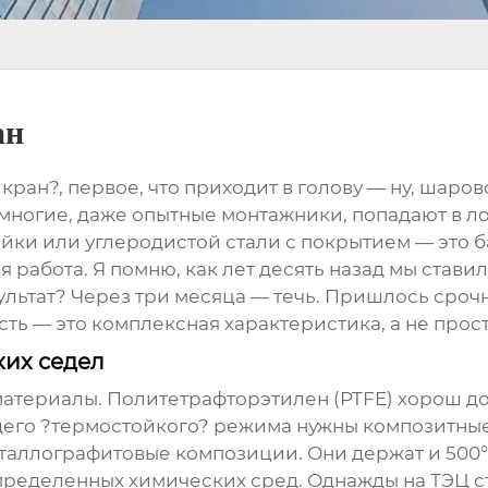
ан
ан?, первое, что приходит в голову — ну, шарово
многие, даже опытные монтажники, попадают в лов
йки или углеродистой стали с покрытием — это б
я работа. Я помню, как лет десять назад мы стави
зультат? Через три месяца — течь. Пришлось сроч
ть — это комплексная характеристика, а не прос
ких седел
материалы. Политетрафторэтилен (PTFE) хорош до
щего ?термостойкого? режима нужны композитные
еталлографитовые композиции. Они держат и 500°C,
пределенных химических сред. Однажды на ТЭЦ с