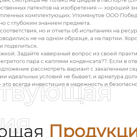
ран
, смотришь не только на цифры в паспорте (DN,
ственных патентов на изобретения — хороший знак
 купленных комплектующих. Упомянутое
ООО Побед
но с глубоким знанием предмета.
соответствия, но и отчеты об испытаниях на ресу
оводились не на одном образце, а на партии. Х
и поделиться.
жкой. Задайте каверзный вопрос из своей практи
егретого пара с каплями конденсата??. Если в от
едложение рассмотреть вариант с закаленным сед
ции идеальных условий не бывает, и арматура дол
ствующая
это всегда инвестиция в надежность и безопасно
ия
ующая
Продукц