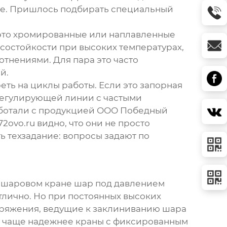
ние. Пришлось подбирать специальный
 это хромированные или наплавленные
осостойкости при высоких температурах,
отнениями. Для пара это часто
й.
реть на циклы работы. Если это запорная
а регулирующей линии с частыми
аботали с продукцией
ООО Победный
72ovo.ru
видно, что они не просто
ь техзадание: вопросы задают по
м шаровом кране шар под давлением
тлично. Но при постоянных высоких
пряжения, ведущие к заклиниванию шара
й чаще надежнее краны с фиксированным