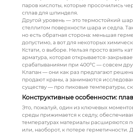
паров кислоты, которые просочились че
сплав для шпинделя.
Другой уровень — это
термостойкий шар
стеллитом поверхности шара и седла. Та
но есть обратная сторона: меньшая герм
допустимо, а вот для некоторых химичес
Кстати, о выборе. Нельзя просто взять к
арматура, которая открывается-закрывает
срабатываниями при 400°C — совсем друг
Клапан
— они как раз предлагают решени
продают краны, а занимаются исследован
существу — про пиковые температуры, ско
Конструктивные особенности: пл
Это, пожалуй, один из ключевых момент
среды прижимается к седлу, обеспечива
температурах материалы расширяются по
или, наоборот, к потере герметичности