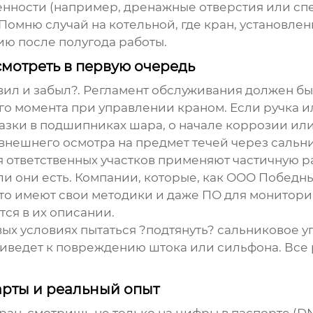
бенности (например, дренажные отверстия или сп
Помню случай на котельной, где кран, установле
ию после полугода работы.
смотреть в первую очередь
вил и забыл?. Регламент обслуживания должен быт
 момента при управлении краном. Если ручка ил
азки в подшипниках шара, о начале коррозии ил
внешнего осмотра на предмет течей через сальни
я ответственных участков применяют частичную 
и они есть. Компании, которые, как
ООО Победны
то имеют свои методики и даже ПО для мониторин
ся в их описании.
ых условиях пытаться ?подтянуть? сальниковое у
риведет к повреждению штока или сильфона. Все 
арты и реальный опыт