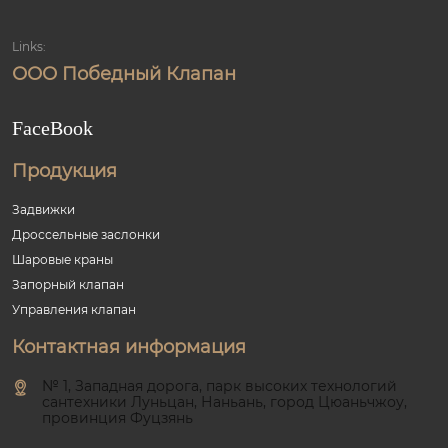
Links:
ООО Победный Клапан
FaceBook
Продукция
Задвижки
Дроссельные заслонки
Шаровые краны
Запорный клапан
Управления клапан
Контактная информация
№ 1, Западная дорога, парк высоких технологий
сантехники Луньцан, Наньань, город Цюаньчжоу,
провинция Фуцзянь