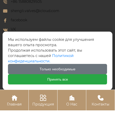
+86 15880829505
shengli.valves@icloud.com
facebook
VK
WhatsApp
Мы используем файлы cookie для улучшения
вашего опыта просмотра.
Продолжая использовать этот сайт, вы
соглашаетесь с нашей
Политикой
конфиденциальности.
ООО Победный Клапан
Только необходимые
Принять все




Главная
Продукция
О Hас
Контакты