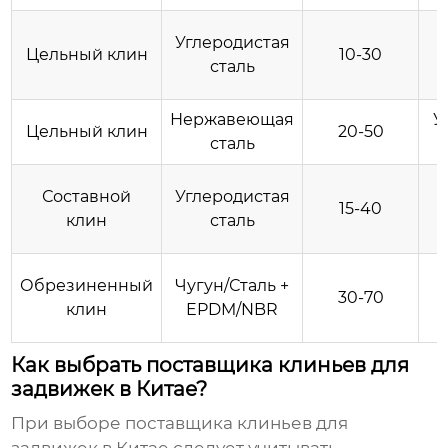
Углеродистая
Цельный клин
10-30
сталь
Нержавеющая
У
Цельный клин
20-50
сталь
Составной
Углеродистая
15-40
клин
сталь
Обрезиненный
Чугун/Сталь +
30-70
клин
EPDM/NBR
Как выбрать поставщика клиньев для
задвижек в Китае?
При выборе поставщика
клиньев для
задвижек в Китае
следует учитывать