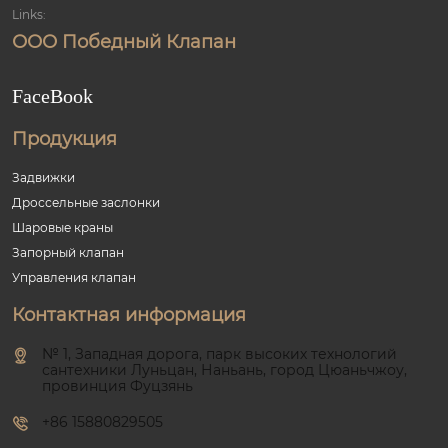
Links:
ООО Победный Клапан
FaceBook
Продукция
Задвижки
Дроссельные заслонки
Шаровые краны
Запорный клапан
Управления клапан
Контактная информация
№ 1, Западная дорога, парк высоких технологий
сантехники Луньцан, Наньань, город Цюаньчжоу,
провинция Фуцзянь
+86 15880829505