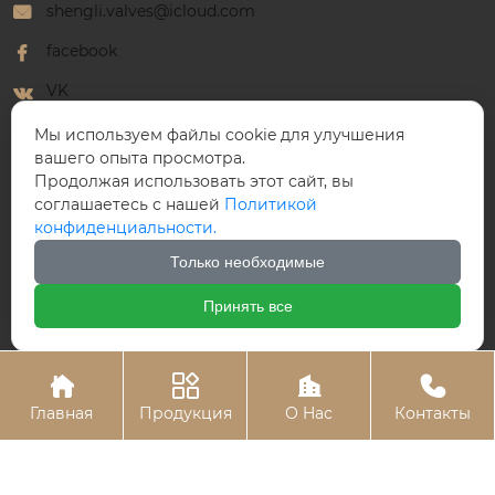
shengli.valves@icloud.com
facebook
VK
WhatsApp
Мы используем файлы cookie для улучшения
вашего опыта просмотра.
Продолжая использовать этот сайт, вы
соглашаетесь с нашей
Политикой
конфиденциальности.
ООО Победный Клапан
Только необходимые
Принять все




Главная
Продукция
О Hас
Контакты