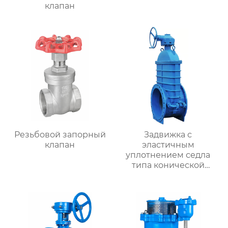
клапан
Резьбовой запорный
Задвижка с
клапан
эластичным
уплотнением седла
типа конической
шестерни RVHX