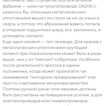
заклинить. Был случай на обогатительной
фабрике — кран на пульпопроводе DN200 с,
казалось бы, отличным металлическим
уплотнением вышел из строя не из-за износа
седла, а потому что абразивная взвесь попала
в опорный подшипник шара, его заклинило, и
шпиндель срезало.
Еще один момент — тип привода. Для кранов с
металлическим уплотнением
крутящий
момент при переключении может быть в разы
выше, чем у их ?мягких? собратьев. Особенно
после длительного простоя в одном
положении, когда может произойти так
называемое ?холодное приваривание? или
просто схватывание микронеровностей.
Поэтому ручной рычаг или маховик должны
быть рассчитаны на повышенное усилие, а для
электроприводов или пневмоприводов