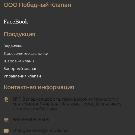
ООО Победный Клапан
FaceBook
Продукция
Задвижки
Дроссельные заслонки
Шаровые краны
Запорный клапан
Управления клапан
Контактная информация
№ 1, Западная дорога, парк высоких технологий
сантехники Луньцан, Наньань, город Цюаньчжоу,
провинция Фуцзянь
+86 15880829505
shengli.valves@icloud.com