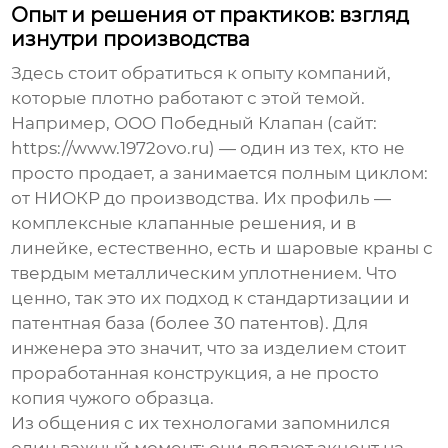
Опыт и решения от практиков: взгляд
изнутри производства
Здесь стоит обратиться к опыту компаний,
которые плотно работают с этой темой.
Например,
ООО Победный Клапан
(сайт:
https://www.1972ovo.ru
) — один из тех, кто не
просто продает, а занимается полным циклом:
от НИОКР до производства. Их профиль —
комплексные клапанные решения, и в
линейке, естественно, есть и
шаровые краны с
твердым металлическим уплотнением
. Что
ценно, так это их подход к стандартизации и
патентная база (более 30 патентов). Для
инженера это значит, что за изделием стоит
проработанная конструкция, а не просто
копия чужого образца.
Из общения с их технологами запомнился
один важный момент: они делают акцент на