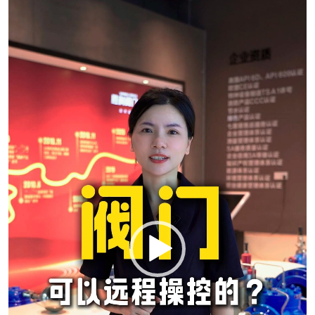
频
播
放
器