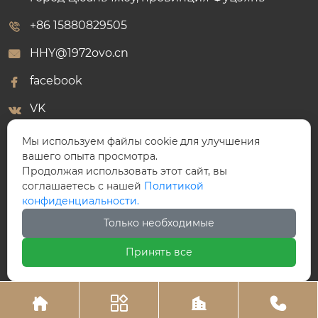
+86 15880829505
HHY@1972ovo.cn
facebook
VK
WhatsApp
Мы используем файлы cookie для улучшения
вашего опыта просмотра.
Продолжая использовать этот сайт, вы
соглашаетесь с нашей
Политикой
конфиденциальности.
ООО Победный Клапан
Только необходимые
Принять все



