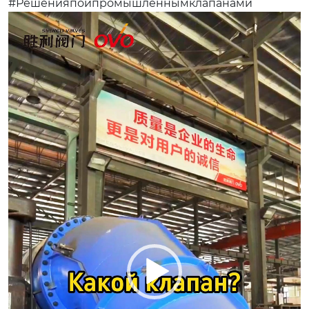
#Решенияпоипромышленнымклапанами
视
频
播
放
器