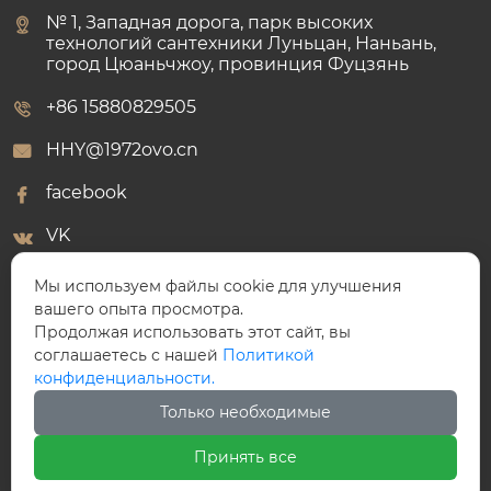
№ 1, Западная дорога, парк высоких
технологий сантехники Луньцан, Наньань,
город Цюаньчжоу, провинция Фуцзянь
+86 15880829505
HHY@1972ovo.cn
facebook
VK
WhatsApp
Мы используем файлы cookie для улучшения
вашего опыта просмотра.
Продолжая использовать этот сайт, вы
соглашаетесь с нашей
Политикой
конфиденциальности.
ООО Победный Клапан
Только необходимые
Принять все