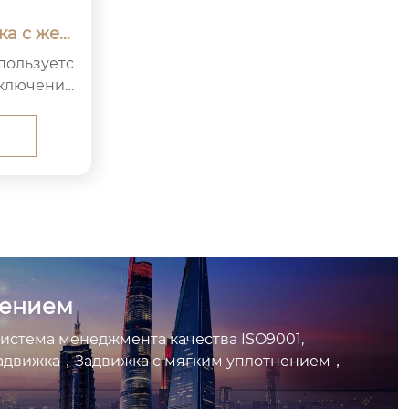
ка с жест
 защелке
дключения
 в тр...
нением
тема менеджмента качества ISO9001,
адвижка，Задвижка с мягким уплотнением，