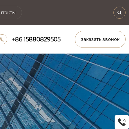
нтакты

+86 15880829505
заказать звонок
