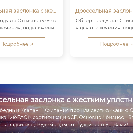
ная заслонка с жест
Дроссельная заслон
плотнением фланца
ким уплотнением на
н используетс
Обзор продукта Он используетс
ключения, подключения
я для отключения, по
ирования среды в тр...
и регулирования среды
Подробнее 🡥
Подробнее 🡥
сельная заслонка с жестким уплот
едный Клапан，Компания прошла сертификацию Сис
икациюЕАС и сертификациюСЕ. Основной бизнес：З
ая задвижка，Будем рады сотрудничеству с Вами!