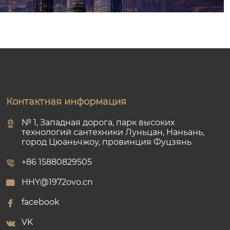
Контактная информация
№ 1, Западная дорога, парк высоких
технологий сантехники Луньцан, Наньань,
город Цюаньчжоу, провинция Фуцзянь
+86 15880829505
HHY@1972ovo.cn
facebook
VK