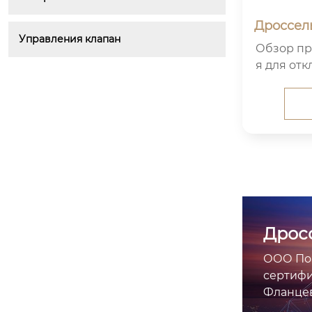
Дроссель
Управления клапан
ким у
Обзор продукта О
я для от
и регул
Дрос
ООО Поб
сертиф
Фланцев